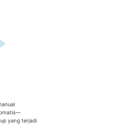
manual
tomatis—
up yang terjadi