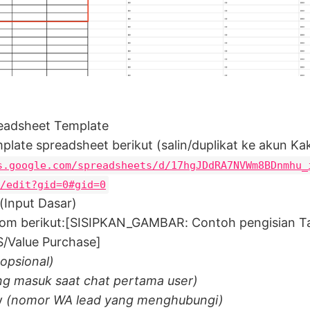
readsheet Template
late spreadsheet berikut (salin/duplikat ke akun Ka
s.google.com/spreadsheets/d/17hgJDdRA7NVWm8BDnmhu_
/edit?gid=0#gid=0
i (Input Dasar)
olom berikut:[SISIPKAN_GAMBAR: Contoh pengisian T
/Value Purchase]
(opsional)
ng masuk saat chat pertama user)
y
(nomor WA lead yang menghubungi)