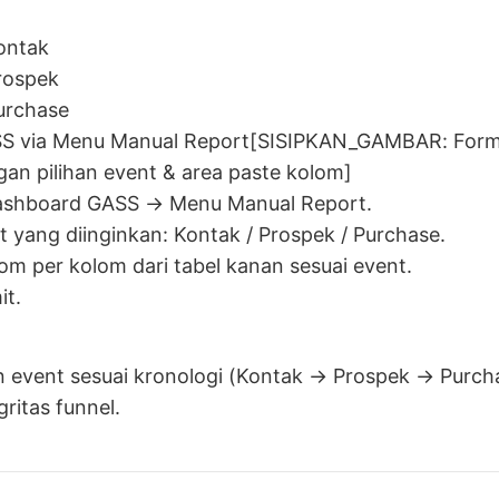
ontak
rospek
urchase
SS via Menu Manual Report[SISIPKAN_GAMBAR: Form
an pilihan event & area paste kolom]
shboard GASS → Menu Manual Report.
nt yang diinginkan: Kontak / Prospek / Purchase.
om per kolom dari tabel kanan sesuai event.
it.
n event sesuai kronologi (Kontak → Prospek → Purch
ritas funnel.