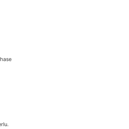
chase
rlu.