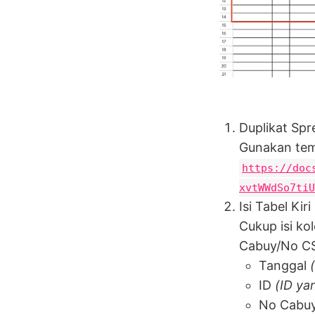
Duplikat Sp
Gunakan temp
https://doc
xvtWWdSo7tiU
Isi Tabel Kir
Cukup isi k
Cabuy/No CS
Tanggal
ID
(ID ya
No Cabu