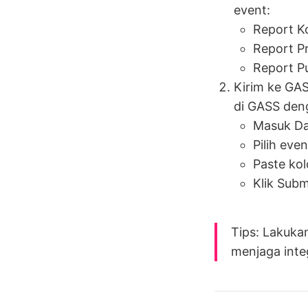
event:
Report K
Report P
Report P
Kirim ke GA
di GASS deng
Masuk Da
Pilih eve
Paste kol
Klik Subm
Tips: Lakuka
menjaga integ