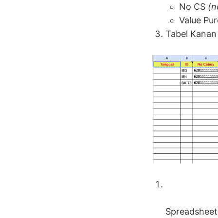
No CS
(n
Value Pu
Tabel Kanan 
Spreadsheet