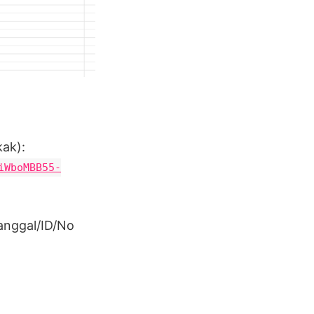
kak):
iWboMBB55-
anggal/ID/No