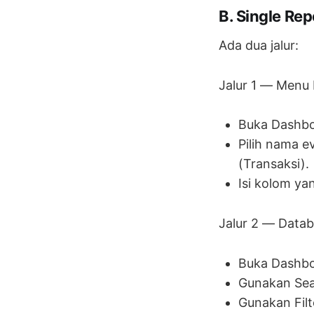
B. Single Re
Ada dua jalur:
Jalur 1 — Menu
Buka Dashbo
Pilih nama e
(Transaksi).
Isi kolom ya
Jalur 2 — Data
Buka Dashbo
Gunakan Sea
Gunakan Filte